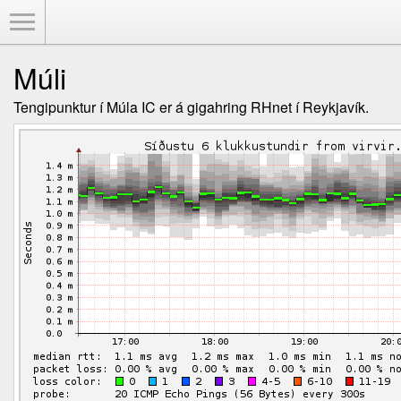
Toggle Menu
Múli
Tengipunktur í Múla IC er á gigahring RHnet í Reykjavík.