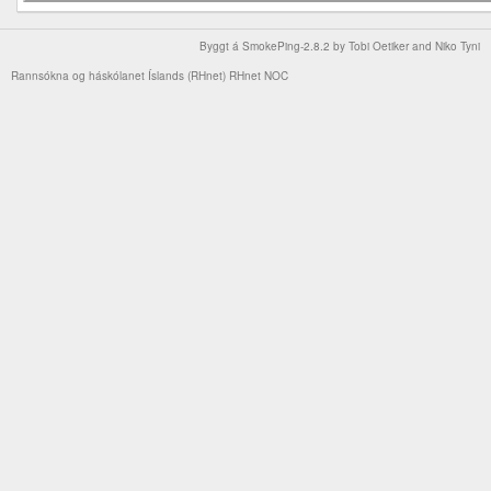
Byggt á
SmokePing-2.8.2
by
Tobi Oetiker
and Niko Tyni
Rannsókna og háskólanet Íslands (RHnet)
RHnet NOC