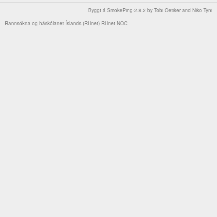
Byggt á
SmokePing-2.8.2
by
Tobi Oetiker
and Niko Tyni
Rannsókna og háskólanet Íslands (RHnet)
RHnet NOC