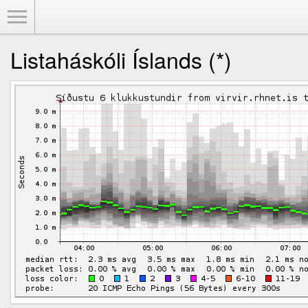
Toggle Menu
Listaháskóli Íslands (*)