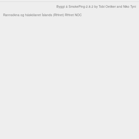
Byggt á
SmokePing-2.8.2
by
Tobi Oetiker
and Niko Tyni
Rannsókna og háskólanet Íslands (RHnet)
RHnet NOC