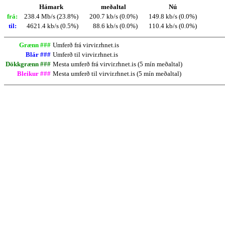
Hámark
meðaltal
Nú
frá:
238.4 Mb/s (23.8%)
200.7 kb/s (0.0%)
149.8 kb/s (0.0%)
til:
4621.4 kb/s (0.5%)
88.6 kb/s (0.0%)
110.4 kb/s (0.0%)
Grænn ###
Umferð frá virvir.rhnet.is
Blár ###
Umferð til virvir.rhnet.is
Dökkgrænn ###
Mesta umferð frá virvir.rhnet.is (5 mín meðaltal)
Bleikur ###
Mesta umferð til virvir.rhnet.is (5 mín meðaltal)