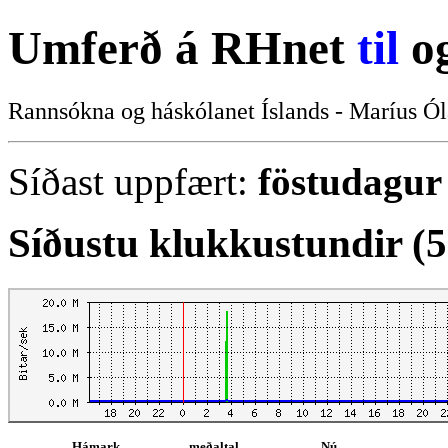
Umferð á RHnet
til
o
Rannsókna og háskólanet Íslands - Maríus Ól
Síðast uppfært:
föstudagur 
Síðustu klukkustundir (
Hámark
meðaltal
Nú