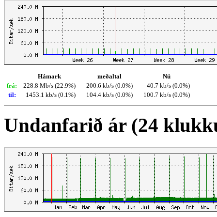
Hámark
meðaltal
Nú
frá:
228.8 Mb/s (22.9%)
200.6 kb/s (0.0%)
40.7 kb/s (0.0%)
til:
1453.1 kb/s (0.1%)
104.4 kb/s (0.0%)
100.7 kb/s (0.0%)
Undanfarið ár (24 klukk