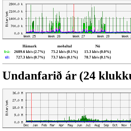
Hámark
meðaltal
Nú
frá:
2689.6 kb/s (2.7%)
75.2 kb/s (0.1%)
15.3 kb/s (0.0%)
til:
727.3 kb/s (0.7%)
73.7 kb/s (0.1%)
78.7 kb/s (0.1%)
Undanfarið ár (24 klukk