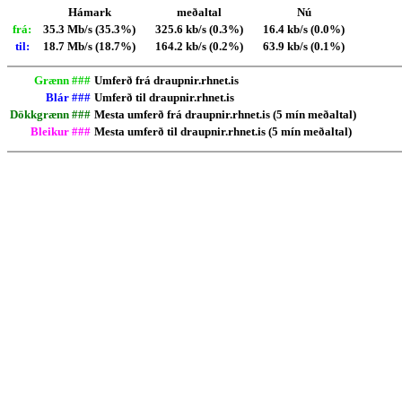
Hámark
meðaltal
Nú
frá:
35.3 Mb/s (35.3%)
325.6 kb/s (0.3%)
16.4 kb/s (0.0%)
til:
18.7 Mb/s (18.7%)
164.2 kb/s (0.2%)
63.9 kb/s (0.1%)
Grænn ###
Umferð frá draupnir.rhnet.is
Blár ###
Umferð til draupnir.rhnet.is
Dökkgrænn ###
Mesta umferð frá draupnir.rhnet.is (5 mín meðaltal)
Bleikur ###
Mesta umferð til draupnir.rhnet.is (5 mín meðaltal)