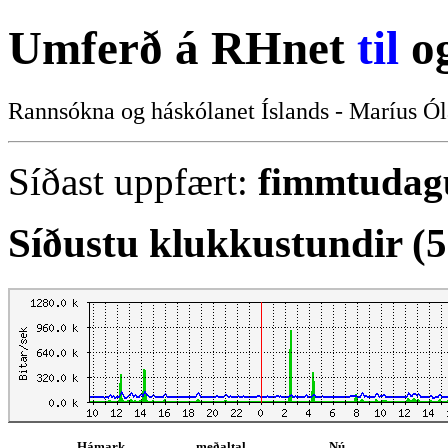
Umferð á RHnet
til
o
Rannsókna og háskólanet Íslands - Maríus Ól
Síðast uppfært:
fimmtudagu
Síðustu klukkustundir (
Hámark
meðaltal
Nú