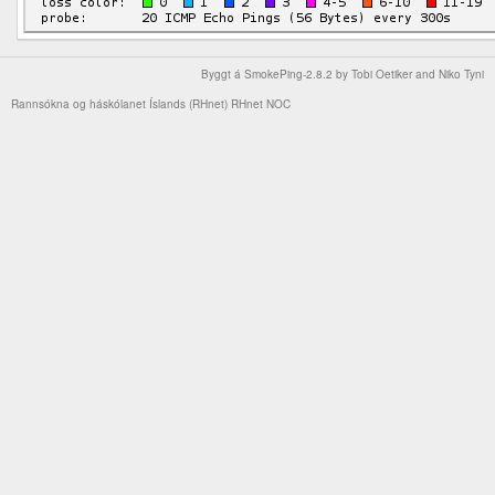
Byggt á
SmokePing-2.8.2
by
Tobi Oetiker
and Niko Tyni
Rannsókna og háskólanet Íslands (RHnet)
RHnet NOC