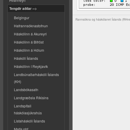
Hvanneyri
Tengdir aðilar -->
Belgingur
Rannsókna og háskólanet Íslands (RHn
Hafrannsóknastofnun
Háskólinn á Akureyri
Háskólinn á Bifröst
Háskólinn á Hólum
Háskóli Íslands
Háskólinn í Reykjavík
Landbúnaðarháskóli Íslands
(KH)
Landsbókasafn
Landgræðsla Ríkisins
Landspítali
háskólasjúkrahús
Listaháskóli Íslands
Matís ohf.