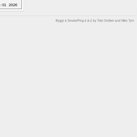
Byggt á
SmokePing-2.8.2
by
Tobi Oetiker
and Niko Tyni