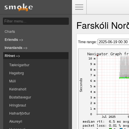
Toggle Menu
Farskóli Nor
Charts
Erlendis -->
Time range:
Innanlands -->
RHnet -->
Tæknigarður
Hagatorg
Múli
Keldnaholt
Bústaðavegur
Hringbraut
Hafnarfjörður
Akureyri