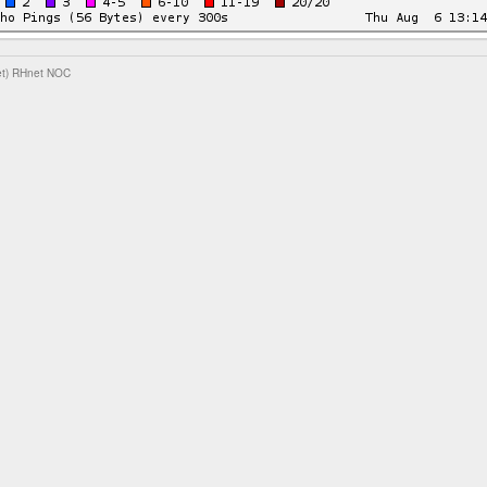
et)
RHnet NOC