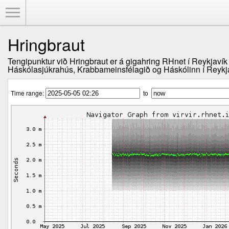
Toggle Menu
Hringbraut
Tengipunktur við Hringbraut er á gigahring RHnet í Reykjavík 
Háskólasjúkrahús, Krabbameinsfélagið og Háskólinn í Reykj
Time range:
to