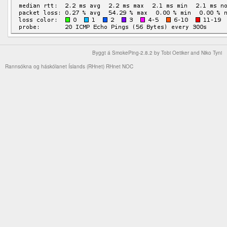
Byggt á
SmokePing-2.8.2
by
Tobi Oetiker
and Niko Tyni
Rannsókna og háskólanet Íslands (RHnet)
RHnet NOC