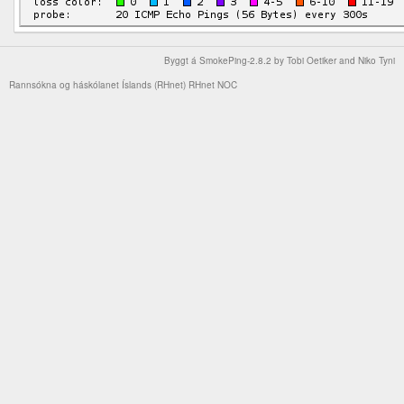
Byggt á
SmokePing-2.8.2
by
Tobi Oetiker
and Niko Tyni
Rannsókna og háskólanet Íslands (RHnet)
RHnet NOC