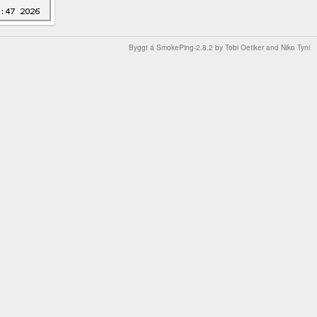
Byggt á
SmokePing-2.8.2
by
Tobi Oetiker
and Niko Tyni