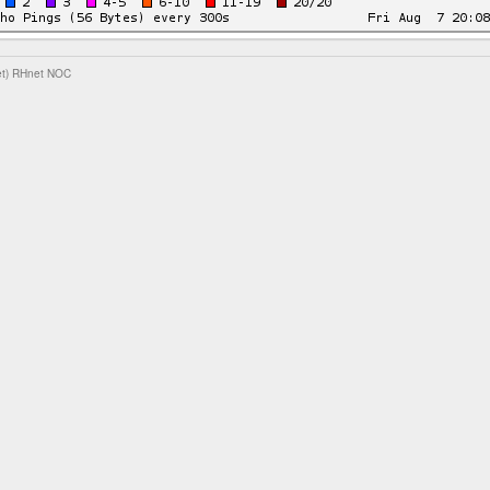
et)
RHnet NOC