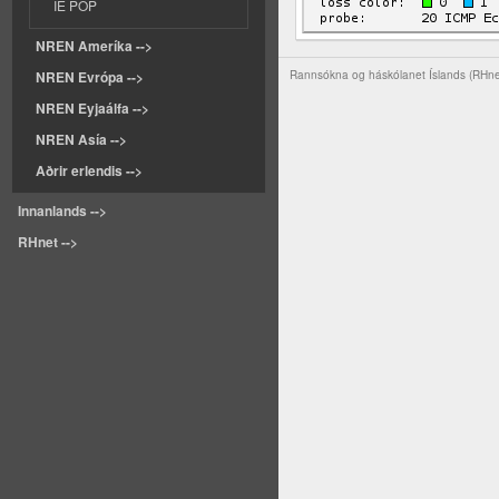
IE POP
NREN Ameríka -->
NREN Evrópa -->
Rannsókna og háskólanet Íslands (RHn
NREN Eyjaálfa -->
NREN Asía -->
Aðrir erlendis -->
Innanlands -->
RHnet -->