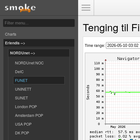
Toggle Menu
Tenging til F
Charts
Erlendis -->
Time range:
NORDUnet -->
NORDUnet NOC
DeIC
FUNET
UNINETT
SUNET
London POP
Amsterdam POP
USA POP
DK POP